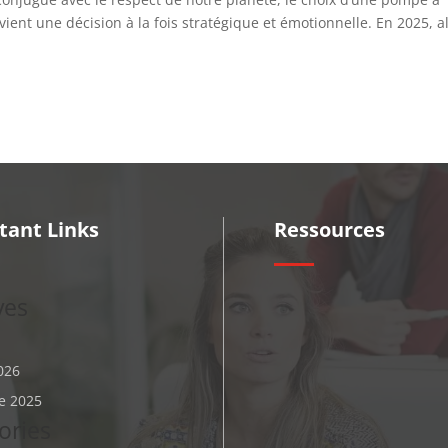
ient une décision à la fois stratégique et émotionnelle. En 2025, a
tant Links
Ressources
ves
026
e 2025
ories