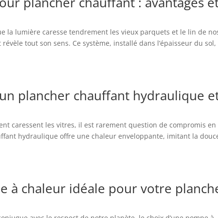
pour plancher chauffant : avantages e
ue la lumière caresse tendrement les vieux parquets et le lin de no
 révèle tout son sens. Ce système, installé dans l’épaisseur du sol,
n plancher chauffant hydraulique e
nt caressent les vitres, il est rarement question de compromis en
uffant hydraulique offre une chaleur enveloppante, imitant la douc
 à chaleur idéale pour votre planch
onjugue avec le respect de notre planète, le choix d’une pompe à