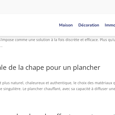
her chauffant sur chape pour un conf
Maison
Décoration
Immob
t thermique se mêle à la quête d’un habitat chaleureux et
’impose comme une solution à la fois discrète et efficace. Plus qu’
..
éale de la chape pour un plancher
ut plus naturel, chaleureux et authentique, le choix des matériaux 
ingulière. Le plancher chauffant, avec sa capacité à diffuser un