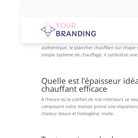
Les avantages d’un planc
optimal
Dans nos demeures d’aujourd’hui, où le confor
authentique, le plancher chauffant sur chape s
simple système de chauffage, il symbolise une.
Quelle est l’épaisseur id
chauffant efficace
À l’heure où le confort de nos intérieurs se ve
composent notre maison prend une importance s
chaleur douce et homogène, invite...