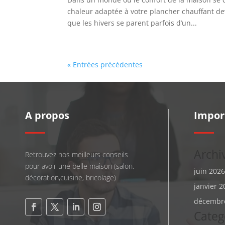
chaleur adaptée à votre plancher chauffant dev
que les hivers se parent parfois d’un...
« Entrées précédentes
A propos
Impor
Archi
Retrouvez nos meilleurs conseils
pour avoir une belle maison (salon,
juin 2026
décoration,cuisine, bricolage)
janvier 2
décembr
Categ