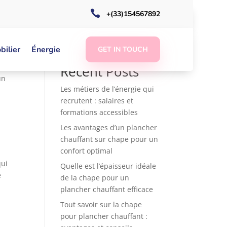

+(33)154567892
ort
Rechercher
ilier
Énergie
GET IN TOUCH
Recent Posts
un
Les métiers de l’énergie qui
recrutent : salaires et
formations accessibles
Les avantages d’un plancher
chauffant sur chape pour un
confort optimal
qui
Quelle est l’épaisseur idéale
e
de la chape pour un
plancher chauffant efficace
Tout savoir sur la chape
pour plancher chauffant :