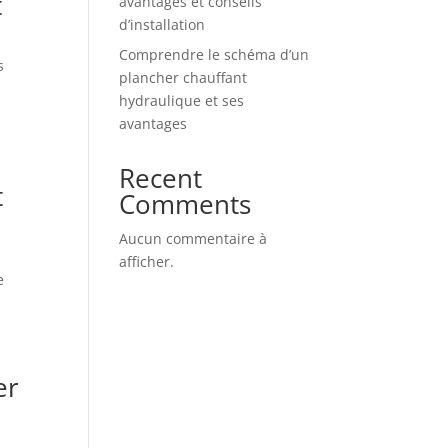
t
avantages et conseils
d’installation
Comprendre le schéma d’un
s
plancher chauffant
hydraulique et ses
avantages
Recent
t
Comments
Aucun commentaire à
afficher.
e
er