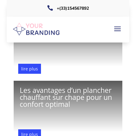

+(33)154567892
Les métiers de l’énergie qui
a
recrutent : salaires et
formations accessibles
lire plus
Juin 1, 2026
Les avantages d’un plancher
chauffant sur chape pour un
confort optimal
lire plus
Jan 23, 2026